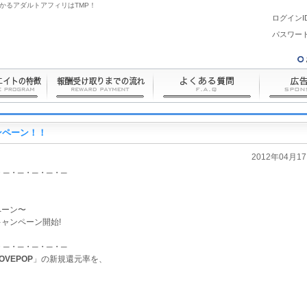
かるアダルトアフィリはTMP！
ログインI
パスワード
ンペーン！！
2012年04月1
・─・─・─・─・─
!!
ンペーン〜
ャンペーン開始!
・─・─・─・─・─
OVEPOP
」の新規還元率を、
！
！