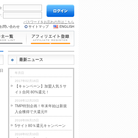
D:
:
パスワードをお忘れの方はこちら
お問い合わせ
サイトマップ
ENGLISH
最新ニュース
7日
年月日
2017年02月16日
【キャンペーン】加盟人気５サ
イト合同 80%還元！
2016年12月23日
TMP特別企画！年末年始は新規
入会獲得で大還元!!!
2016年09月15日
5サイト80％還元キャンペーン
2016年02月10日