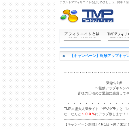
アダルトアフィリエイトをはじめましょう。簡単！儲
【キャンペーン】報酬アップキャ
─・─・─・─・─・─・─・─・─・─・─
緊急告知
〜報酬アップキャ
皆様の日頃のご愛顧に感謝してキ
─・─・─・─・─・─・─・─・─・─・─
TMP加盟大人気サイト「
デジグラ
」と「
L
な・なんと
１００％
にアップ致します！
-----------------------------------------------------
【キャンペーン期間】4月1日〜終了未定