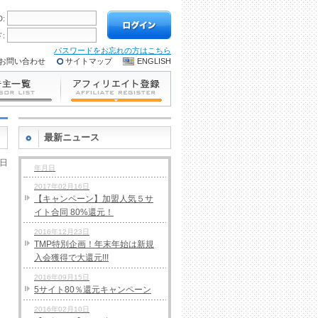
D:
:
パスワードをお忘れの方はこちら
お問い合わせ
サイトマップ
ENGLISH
最新ニュース
1日
年月日
2017年02月16日
【キャンペーン】加盟人気５サ
イト合同 80%還元！
2016年12月23日
TMP特別企画！年末年始は新規
入会獲得で大還元!!!
2016年09月15日
5サイト80％還元キャンペーン
2016年02月10日