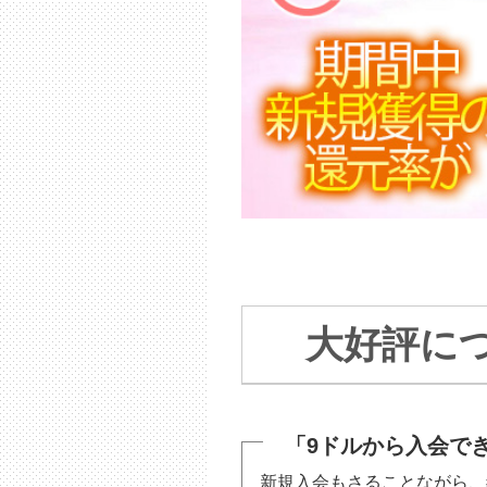
大好評につ
「9ドルから入会で
新規入会もさることながら、